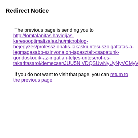
Redirect Notice
The previous page is sending you to
http://lomtalanitas.havidijas-
keresooptimalizalas.hu/microblog-
bejegyzes/professzionalis-lakaskiuritesi-szolgaltatas-a-
legmagasabb-szinvonalon-tapasztalt-csapatunk-
gondoskodik-az-ingatlan-teljes-uriteserol-es-
takaritasarol/demecser/JUU5NiVDQSUwNyUyNyV
If you do not want to visit that page, you can
return to
the previous page
.