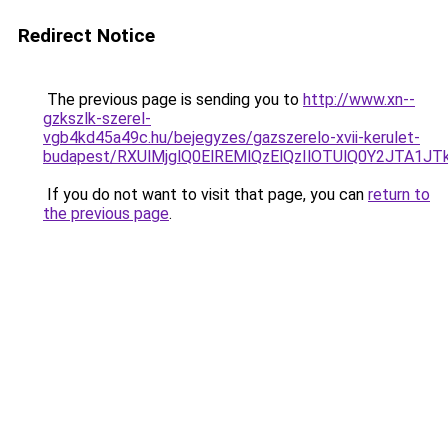
Redirect Notice
The previous page is sending you to
http://www.xn--
gzkszlk-szerel-
vgb4kd45a49c.hu/bejegyzes/gazszerelo-xvii-kerulet-
budapest/RXUlMjglQ0ElREMlQzElQzIlOTUlQ0Y2JTA1J
If you do not want to visit that page, you can
return to
the previous page
.