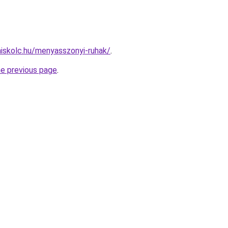
miskolc.hu/menyasszonyi-ruhak/
.
he previous page
.