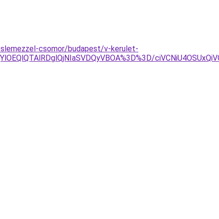
eslemezzel-csomor/budapest/v-kerulet-
RjYlOEQlQTAlRDglQjNIaSVDQyVBOA%3D%3D/ciVCNiU4OSUx