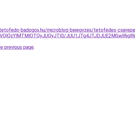
-tetofedo-badogos.hu/microblog-bejegyzes/tetofedes-cserep
VQlQzYlMTMlOTQyJUQyJTI0/JUU1JTg4JTJDJUE2MGwlRjgl
he previous page
.