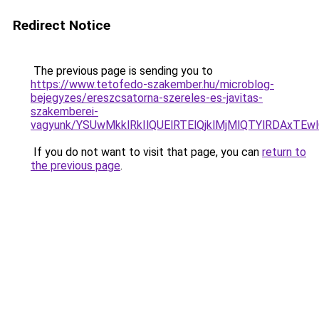
Redirect Notice
The previous page is sending you to
https://www.tetofedo-szakember.hu/microblog-
bejegyzes/ereszcsatorna-szereles-es-javitas-
szakemberei-
vagyunk/YSUwMkklRkIlQUElRTElQjklMjMlQTYlRDAxTE
If you do not want to visit that page, you can
return to
the previous page
.